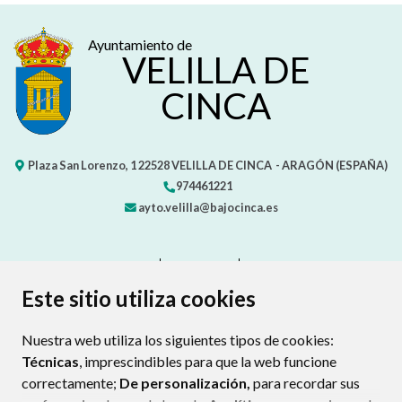
Ayuntamiento de
VELILLA DE
CINCA
Plaza San Lorenzo, 1
22528
VELILLA DE CINCA
- ARAGÓN
(ESPAÑA)
974461221
ayto.velilla@bajocinca.es
CONTACTO
MAPA WEB
AVISO LEGAL
PROTECCIÓN DE DATOS
ACCESIBILIDAD
Este sitio utiliza cookies
POLÍTICA DE COOKIES
Nuestra web utiliza los siguientes tipos de cookies:
ENLAC
Técnicas
, imprescindibles para que la web funcione
correctamente;
De personalización,
para recordar sus