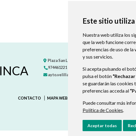
Este sitio utiliz
Nuestra web utiliza los si
que la web funcione corr
preferencias de uso de la
y sus servicios.
Plaza San Lorenzo, 1
22528
VELILLA DE CINCA
- 
CINCA
974461221
Si acepta pulsando el bot
ayto.velilla@bajocinca.es
pulsa el botón
“Rechazar
se guardarán las cookies 
preferencias acceda al
“P
CONTACTO
MAPA WEB
AVISO LEGAL
PROTECCIÓN D
Puede consultar más infor
Política de Cookies
.
Aceptar todas
Rec