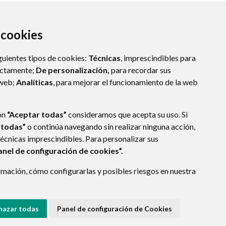
a cookies
guientes tipos de cookies:
Técnicas
, imprescindibles para
ectamente;
De personalización,
para recordar sus
 web;
Analíticas
, para mejorar el funcionamiento de la web
ARAGÓN
(ESPAÑA)
ón
“Aceptar todas”
consideramos que acepta su uso. Si
 todas”
o continúa navegando sin realizar ninguna acción,
técnicas imprescindibles. Para personalizar sus
anel de configuración de cookies”.
E DATOS
ACCESIBILIDAD
POLÍTICA DE COOKIES
mación, cómo configurarlas y posibles riesgos en nuestra
ENLACE EXTERNO A
hazar todas
Panel de configuración de Cookies