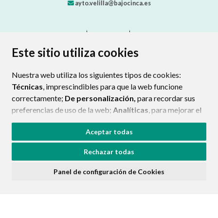
ayto.velilla@bajocinca.es
CONTACTO
MAPA WEB
AVISO LEGAL
PROTECCIÓN DE DATOS
ACCESIBILIDAD
Este sitio utiliza cookies
POLÍTICA DE COOKIES
Nuestra web utiliza los siguientes tipos de cookies:
ENLAC
Técnicas
, imprescindibles para que la web funcione
correctamente;
De personalización,
para recordar sus
preferencias de uso de la web;
Analíticas
, para mejorar el
funcionamiento de la web y sus servicios.
Aceptar todas
Si acepta pulsando el botón
“Aceptar todas”
Rechazar todas
consideramos que acepta su uso. Si pulsa el botón
“Rechazar todas”
o continúa navegando sin realizar
Panel de configuración de Cookies
ninguna acción, se guardarán las cookies técnicas
imprescindibles. Para personalizar sus preferencias
acceda al
“Panel de configuración de cookies”.