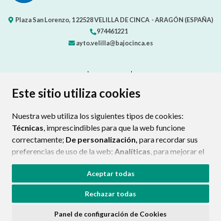
Plaza San Lorenzo, 1
22528
VELILLA DE CINCA
- ARAGÓN
(ESPAÑA)
974461221
ayto.velilla@bajocinca.es
CONTACTO
MAPA WEB
AVISO LEGAL
PROTECCIÓN DE DATOS
ACCESIBILIDAD
Este sitio utiliza cookies
POLÍTICA DE COOKIES
Nuestra web utiliza los siguientes tipos de cookies:
ENLAC
Técnicas
, imprescindibles para que la web funcione
correctamente;
De personalización,
para recordar sus
preferencias de uso de la web;
Analíticas
, para mejorar el
funcionamiento de la web y sus servicios.
Aceptar todas
Si acepta pulsando el botón
“Aceptar todas”
Rechazar todas
consideramos que acepta su uso. Si pulsa el botón
“Rechazar todas”
o continúa navegando sin realizar
Panel de configuración de Cookies
ninguna acción, se guardarán las cookies técnicas