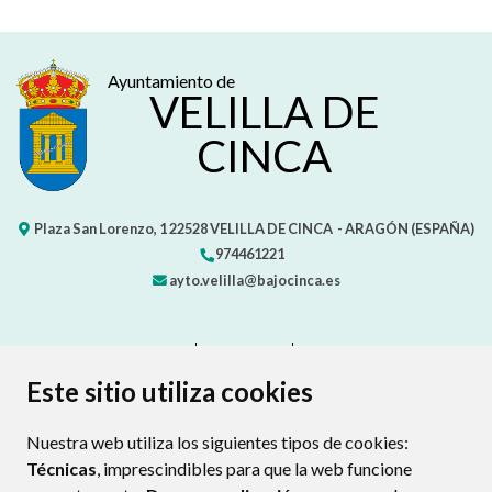
Ayuntamiento de
VELILLA DE
CINCA
Plaza San Lorenzo, 1
22528
VELILLA DE CINCA
- ARAGÓN
(ESPAÑA)
974461221
ayto.velilla@bajocinca.es
CONTACTO
MAPA WEB
AVISO LEGAL
PROTECCIÓN DE DATOS
ACCESIBILIDAD
Este sitio utiliza cookies
POLÍTICA DE COOKIES
Nuestra web utiliza los siguientes tipos de cookies:
ENLAC
Técnicas
, imprescindibles para que la web funcione