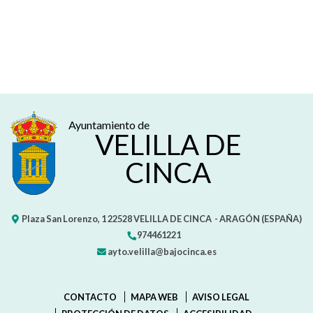
Ayuntamiento de
VELILLA DE
CINCA
Plaza San Lorenzo, 1
22528
VELILLA DE CINCA
- ARAGÓN
(ESPAÑA)
974461221
ayto.velilla@bajocinca.es
CONTACTO
MAPA WEB
AVISO LEGAL