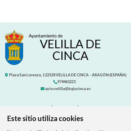
Ayuntamiento de
VELILLA DE
CINCA
Plaza San Lorenzo, 1
22528
VELILLA DE CINCA
- ARAGÓN
(ESPAÑA)
974461221
ayto.velilla@bajocinca.es
CONTACTO
MAPA WEB
AVISO LEGAL
PROTECCIÓN DE DATOS
ACCESIBILIDAD
Este sitio utiliza cookies
POLÍTICA DE COOKIES