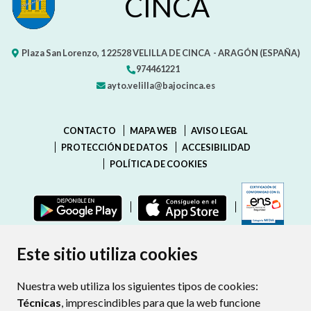
CINCA
Plaza San Lorenzo, 1
22528
VELILLA DE CINCA
- ARAGÓN
(ESPAÑA)
974461221
ayto.velilla@bajocinca.es
CONTACTO
MAPA WEB
AVISO LEGAL
PROTECCIÓN DE DATOS
ACCESIBILIDAD
POLÍTICA DE COOKIES
ENLAC
Este sitio utiliza cookies
Nuestra web utiliza los siguientes tipos de cookies:
Técnicas
, imprescindibles para que la web funcione