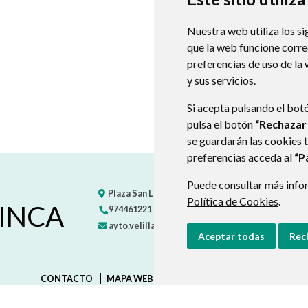
Nuestra web utiliza los si
que la web funcione corr
preferencias de uso de la
y sus servicios.
Si acepta pulsando el bot
pulsa el botón
“Rechazar
se guardarán las cookies 
preferencias acceda al
“P
Puede consultar más infor
Plaza San Lorenzo, 1
22528
VELILLA DE CINCA
- 
Política de Cookies
.
CINCA
974461221
ayto.velilla@bajocinca.es
Aceptar todas
Rec
CONTACTO
MAPA WEB
AVISO LEGAL
PROTECCIÓN D