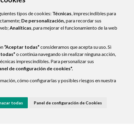
guientes tipos de cookies:
Técnicas
, imprescindibles para
ectamente;
De personalización,
para recordar sus
 web;
Analíticas
, para mejorar el funcionamiento de la web
ón
“Aceptar todas”
consideramos que acepta su uso. Si
 todas”
o continúa navegando sin realizar ninguna acción,
técnicas imprescindibles. Para personalizar sus
anel de configuración de cookies”.
mación, cómo configurarlas y posibles riesgos en nuestra
ARAGÓN
(ESPAÑA)
hazar todas
Panel de configuración de Cookies
E DATOS
ACCESIBILIDAD
POLÍTICA DE COOKIES
ENLACE EXTERNO A