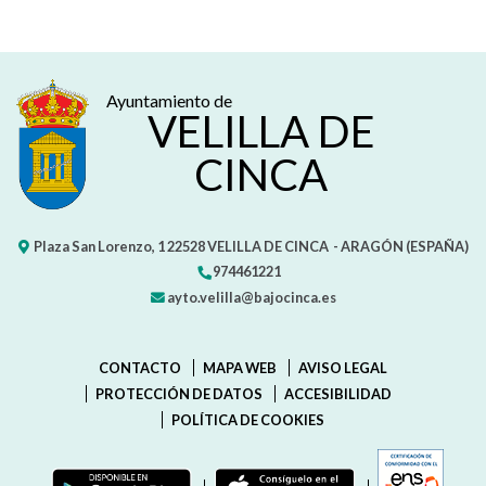
Ayuntamiento de
VELILLA DE
CINCA
Plaza San Lorenzo, 1
22528
VELILLA DE CINCA
- ARAGÓN
(ESPAÑA)
974461221
ayto.velilla@bajocinca.es
CONTACTO
MAPA WEB
AVISO LEGAL
PROTECCIÓN DE DATOS
ACCESIBILIDAD
POLÍTICA DE COOKIES
ENLAC