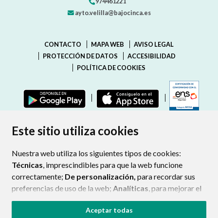
974461221
ayto.velilla@bajocinca.es
CONTACTO
MAPA WEB
AVISO LEGAL
PROTECCIÓN DE DATOS
ACCESIBILIDAD
POLÍTICA DE COOKIES
ENLAC
Este sitio utiliza cookies
Nuestra web utiliza los siguientes tipos de cookies:
Técnicas
, imprescindibles para que la web funcione
correctamente;
De personalización,
para recordar sus
preferencias de uso de la web;
Analíticas
, para mejorar el
funcionamiento de la web y sus servicios.
Aceptar todas