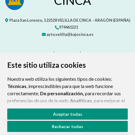
CINCA
Plaza San Lorenzo, 1
22528
VELILLA DE CINCA
- ARAGÓN
(ESPAÑA)
974461221
ayto.velilla@bajocinca.es
CONTACTO
MAPA WEB
AVISO LEGAL
PROTECCIÓN DE DATOS
ACCESIBILIDAD
Este sitio utiliza cookies
POLÍTICA DE COOKIES
Nuestra web utiliza los siguientes tipos de cookies:
ENLAC
Técnicas
, imprescindibles para que la web funcione
correctamente;
De personalización,
para recordar sus
preferencias de uso de la web;
Analíticas
, para mejorar el
funcionamiento de la web y sus servicios.
Aceptar todas
Si acepta pulsando el botón
“Aceptar todas”
Rechazar todas
consideramos que acepta su uso. Si pulsa el botón
“Rechazar todas”
o continúa navegando sin realizar