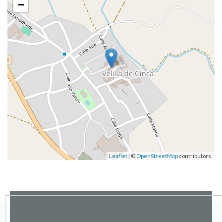
−
Leaflet
| ©
OpenStreetMap
contributors.