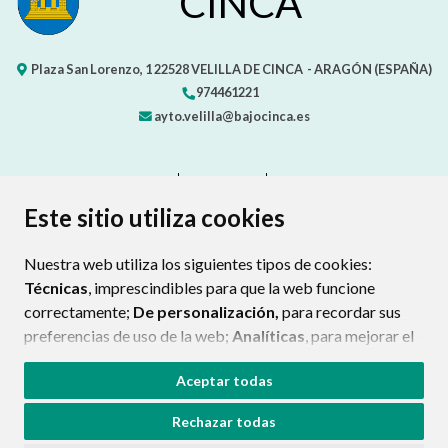
CINCA
Plaza San Lorenzo, 1
22528
VELILLA DE CINCA
- ARAGÓN
(ESPAÑA)
974461221
ayto.velilla@bajocinca.es
CONTACTO
MAPA WEB
AVISO LEGAL
PROTECCIÓN DE DATOS
ACCESIBILIDAD
Este sitio utiliza cookies
POLÍTICA DE COOKIES
Nuestra web utiliza los siguientes tipos de cookies:
ENLAC
Técnicas
, imprescindibles para que la web funcione
correctamente;
De personalización,
para recordar sus
preferencias de uso de la web;
Analíticas
, para mejorar el
funcionamiento de la web y sus servicios.
Aceptar todas
Si acepta pulsando el botón
“Aceptar todas”
Rechazar todas
consideramos que acepta su uso. Si pulsa el botón
“Rechazar todas”
o continúa navegando sin realizar